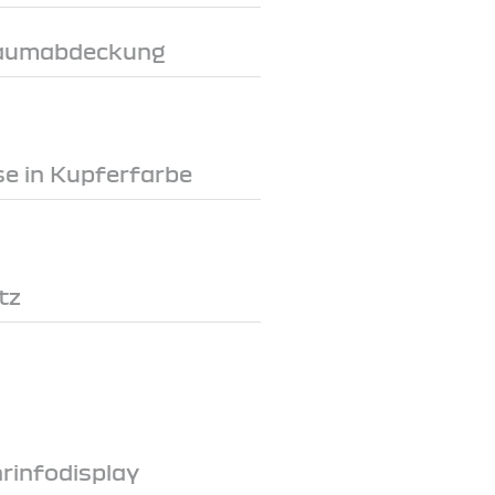
raumabdeckung
e in Kupferfarbe
tz
hrinfodisplay