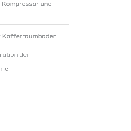
-V-Kompressor und
r Kofferraumboden
ration der
eme