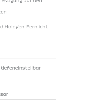
festigung auf den
zen
d Halogen-Fernlicht
tiefeneinstellbar
nsor