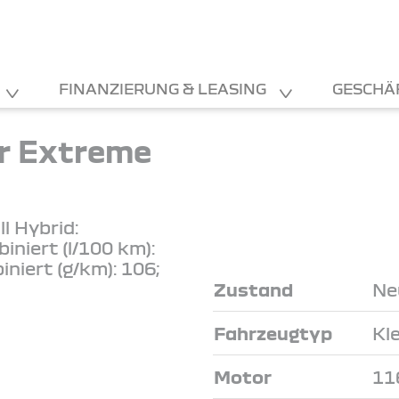
FINANZIERUNG & LEASING
GESCHÄ
r Extreme
ll Hybrid:
niert (l/100 km):
niert (g/km): 106;
Zustand
Ne
Fahrzeugtyp
Kl
Motor
11