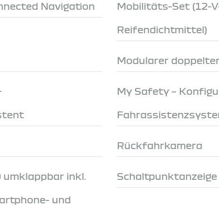
onnected Navigation
Mobilitäts-Set (12
Reifendichtmittel)
Modularer doppelte
+
My Safety – Konfigu
stent
Fahrassistenzsyst
Rückfahrkamera
 umklappbar inkl.
Schaltpunktanzeige
artphone- und