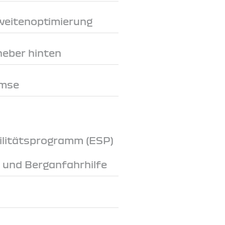
weitenoptimierung
heber hinten
emse
ilitätsprogramm (ESP)
e und Berganfahrhilfe