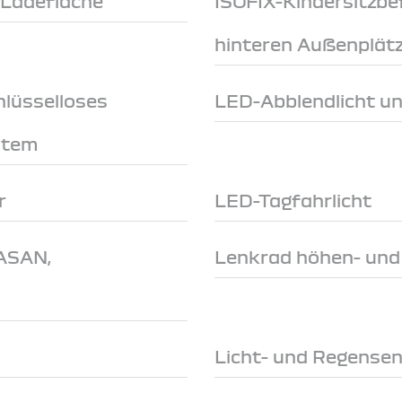
-Ladefläche
ISOFIX-Kindersitzbe
hinteren Außenplät
hlüsselloses
LED-Abblendlicht un
stem
r
LED-Tagfahrlicht
GASAN,
Lenkrad höhen- und 
Licht- und Regense