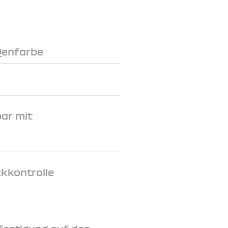
genfarbe
ar mit
ckkontrolle