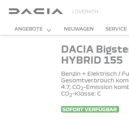
| OVERATH
ANGEBOTE
NEUWAGEN
SERVICE
DACIA Bigste
HYBRID 155
Benzin + Elektrisch / Fu
Gesamtverbrauch kombi
4.7; CO
-Emission kombi
2
CO
-Klasse: C
2
SOFORT VERFÜGBAR