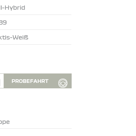
ll-Hybrid
89
ktis-Weiß
PROBEFAHRT
ppe