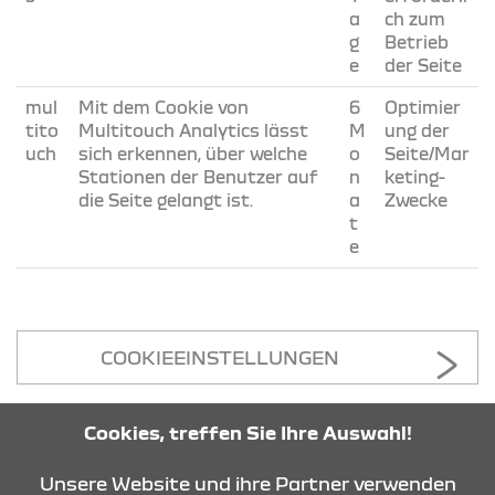
a
ch zum
g
Betrieb
e
der Seite
mul
Mit dem Cookie von
6
Optimier
tito
Multitouch Analytics lässt
M
ung der
uch
sich erkennen, über welche
o
Seite/Mar
Stationen der Benutzer auf
n
keting-
die Seite gelangt ist.
a
Zwecke
t
e
COOKIEEINSTELLUNGEN
Cookies, treffen Sie Ihre Auswahl!
KONTAKT & ANFAHRT
Unsere Website und ihre Partner verwenden