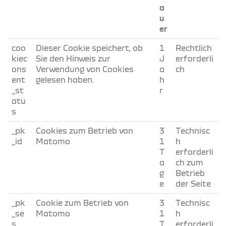
a
u
er
coo
Dieser Cookie speichert, ob
1
Rechtlich
kiec
Sie den Hinweis zur
J
erforderli
ons
Verwendung von Cookies
a
ch
ent
gelesen haben.
h
_st
r
atu
s
_pk
Cookies zum Betrieb von
3
Technisc
_id
Matomo
1
h
T
erforderli
a
ch zum
g
Betrieb
e
der Seite
_pk
Cookie zum Betrieb von
3
Technisc
_se
Matomo
1
h
s
T
erforderli